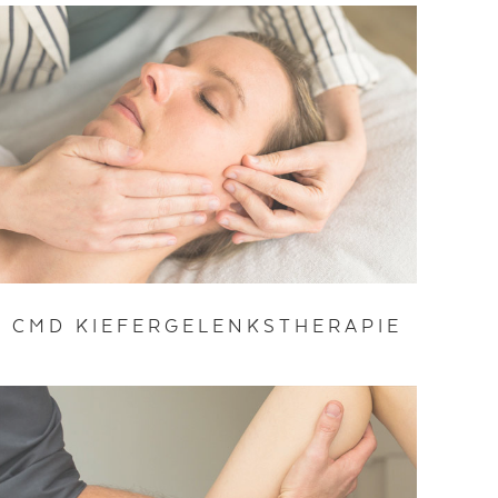
CMD KIEFER­GELENKS­THERAPIE